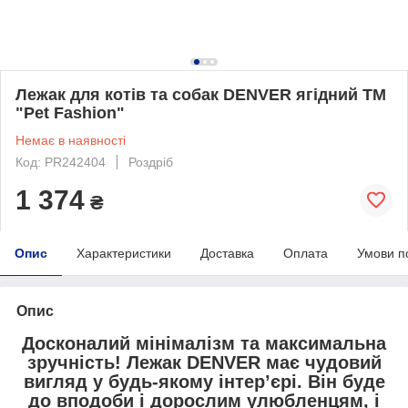
Лежак для котів та собак DENVER ягідний ТМ
"Pet Fashion"
Немає в наявності
Код: PR242404
Роздріб
1 374
₴
Опис
Характеристики
Доставка
Оплата
Умови п
Опис
Досконалий мінімалізм та максимальна
зручність! Лежак
DENVER
має чудовий
вигляд у будь-якому інтер’єрі. Він буде
до вподоби і дорослим улюбленцям, і