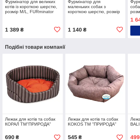
Фурмінатор для великих
Фурмінатор для
Фурм
котів із короткою шерстю,
маленьких собак з
соба
розмір М/L, FURminator
короткою шерстю, розмір
розм
XS, FURminator
1 6
1 389
1 140
₴
₴
Подібні товари компанії
Лежак для котів та собак
Лежак для котів та собак
Лежа
КОРАЛ ТМ"ПРИРОДА"
KOKOS ТМ "ПРИРОДА"
BAL
690
545
499
₴
₴