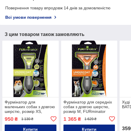
Повернення товару впродовж 14 днів за домовленістю
Всі умови повернення
З цим товаром також замовляють
Фурмінатор для
Фурмінатор для середніх
Худі
маленьких собак з довгою
собак з довгою шерстю,
BAT
шерстю, розмір XS,
розмір М, FURminator
FURminator
950
1 365
₴
₴
1 130 ₴
1 629 ₴
359
Купити
Купити