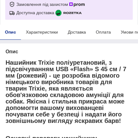
Замовлення під захистом
Доступна доставка
Опис
Характеристики
Доставка
Оплата
Умови п
Опис
Нашийник
Trixie поліуретановий, з
підсвічуванням USB «Flash» S 45 cм / 7
мм (рожевий)
- це розробка відомого
німецького виробника товарів для
тварин Trixie, яка являється
обов'язковою складовою амуніції для
собак. Якісна і стильна прикраса може
допомогти вашому вихованцеві
почувати себе у безпеці і надати його
зовнішньому вигляду яскравих барв!