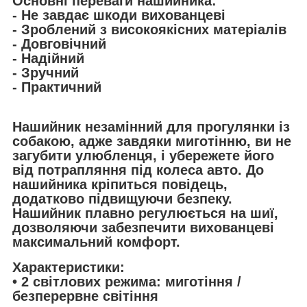
Основні
переваги
нашийника:
- Не завдає шкоди вихованцеві
- Зроблений з високоякісних матеріалів
- Довговічний
- Надійний
- Зручний
- Практичний
Нашийник незамінний для прогулянки із
собакою, адже завдяки миготінню, ви не
загубити улюбленця, і убережете його
від потрапляння під колеса авто. До
нашийника кріпиться повідець,
додатково підвищуючи безпеку.
Нашийник плавно регулюється на шиї,
дозволяючи забезпечити вихованцеві
максимальний комфорт.
Характеристики:
• 2 світлових режима: миготіння /
безперервне світіння