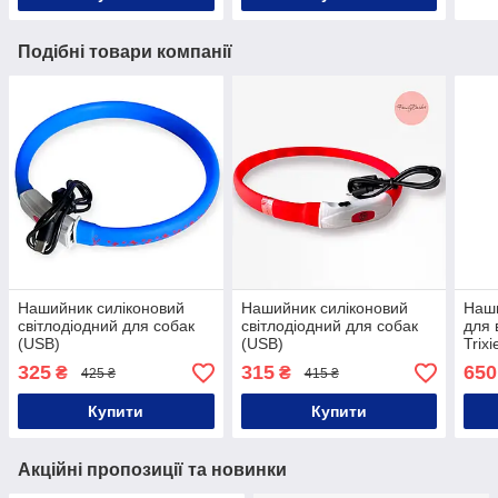
Подібні товари компанії
Нашийник силіконовий
Нашийник силіконовий
Наши
світлодіодний для собак
світлодіодний для собак
для 
(USB)
(USB)
Trixi
325
315
650
₴
₴
425 ₴
415 ₴
Купити
Купити
Акційні пропозиції та новинки