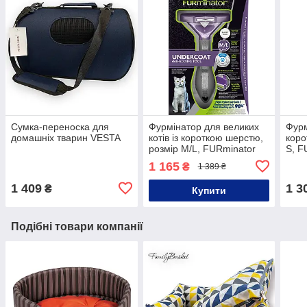
Сумка-переноска для
Фурмінатор для великих
Фурм
домашніх тварин VESTA
котів із короткою шерстю,
коро
розмір М/L, FURminator
S, F
1 165
₴
1 389 ₴
1 409
1 3
₴
Купити
Подібні товари компанії