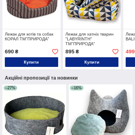
Лежак для котів та собак
Лежак для хатніх тварин
Лежа
КОРАЛ ТМ"ПРИРОДА"
"LABYRINTH"
BAL
ТМ"ПРИРОДА"
690
895
499
₴
₴
Купити
Купити
Акційні пропозиції та новинки
–27%
–16%