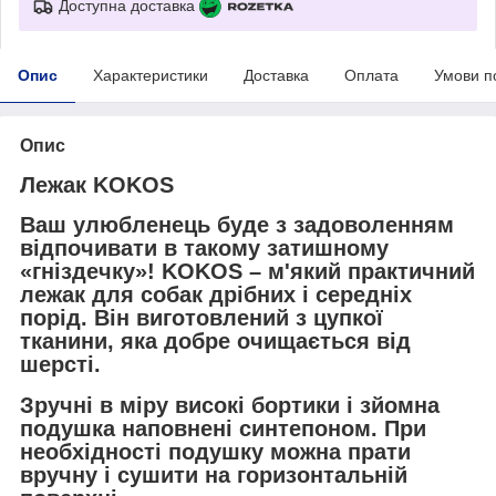
Доступна доставка
Опис
Характеристики
Доставка
Оплата
Умови п
Опис
Лежак
KOKOS
Ваш улюбленець буде з задоволенням
відпочивати в такому затишному
«гніздечку»!
KOKOS
– м'який практичний
лежак для собак дрібних і середніх
порід. Він виготовлений з цупкої
тканини, яка добре очищається від
шерсті.
Зручні в міру високі бортики і зйомна
подушка наповнені синтепоном. При
необхідності подушку можна прати
вручну
і сушити на горизонтальній