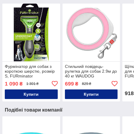
Фурмінатор для собак з
Стильний повідець-
Щітк
короткою шерстю, розмір
рулетка для собак 2.9м до
для 
S, FURminator
40 кг WAUDOG
FUR
1 090
699
₴
₴
1 301 ₴
829 ₴
918
Купити
Купити
Подібні товари компанії