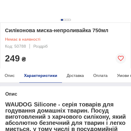
Силіконова миска-непроливайка 750мл
Немає в наявності
Код: 50788
Роздріб
249
₴
Опис
Характеристики
Доставка
Оплата
Умови 
Опис
WAUDOG Silicone
- серія товарів для
годування домашніх тварин. Посуд
виготовлений з харчового силікону, який
абсолютно безпечний для тварин і легко
миється, у тому числі в посудомийній