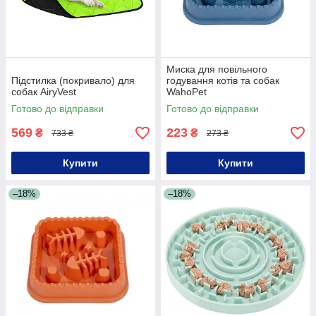
Миска для повільного
Підстилка (покривало) для
годування котів та собак
собак AiryVest
WahoPet
Готово до відправки
Готово до відправки
569
223
₴
₴
733 ₴
273 ₴
Купити
Купити
–18%
–18%