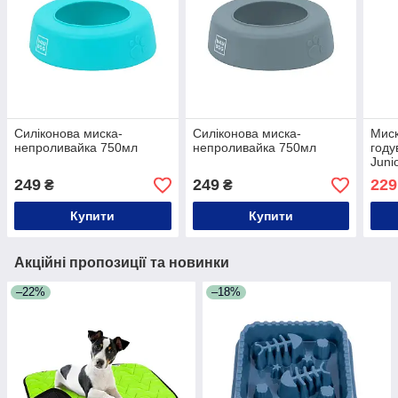
Силіконова миска-
Силіконова миска-
Миск
непроливайка 750мл
непроливайка 750мл
году
Juni
249
249
229
₴
₴
Купити
Купити
Акційні пропозиції та новинки
–22%
–18%