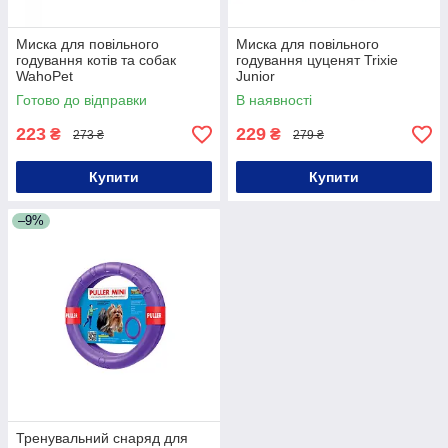
Миска для повільного
Миска для повільного
годування котів та собак
годування цуценят Trixie
WahoPet
Junior
Готово до відправки
В наявності
223
229
₴
₴
273 ₴
279 ₴
Купити
Купити
–9%
Тренувальний снаряд для