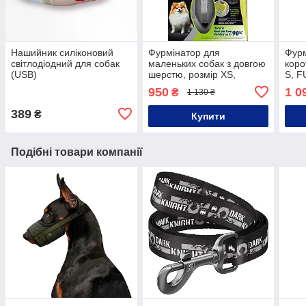
Нашийник силіконовий
Фурмінатор для
Фурм
світлодіодний для собак
маленьких собак з довгою
коро
(USB)
шерстю, розмір XS,
S, F
FURminator
950
1 0
₴
1 130 ₴
389
₴
Купити
Подібні товари компанії