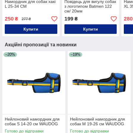
Намордник для собак хакі
Повідець для вигулу собак
Намо
L 25-34 СМ
з логотипом Batmen 122
XL 3
см/ 20мм
250
199
280
₴
₴
277 ₴
Купити
Купити
Акційні пропозиції та новинки
–20%
–19%
Нейлоновий намордник для
Нейлоновий намордник для
собак S 14-20 см WAUDOG
собак M 19-26 см WAUDOG
Готово до відправки
Готово до відправки