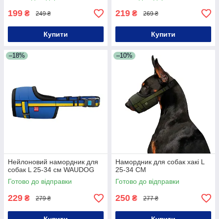
199
219
₴
₴
249 ₴
269 ₴
Купити
Купити
–18%
–10%
Нейлоновий намордник для
Намордник для собак хакі L
собак L 25-34 см WAUDOG
25-34 СМ
Готово до відправки
Готово до відправки
229
250
₴
₴
279 ₴
277 ₴