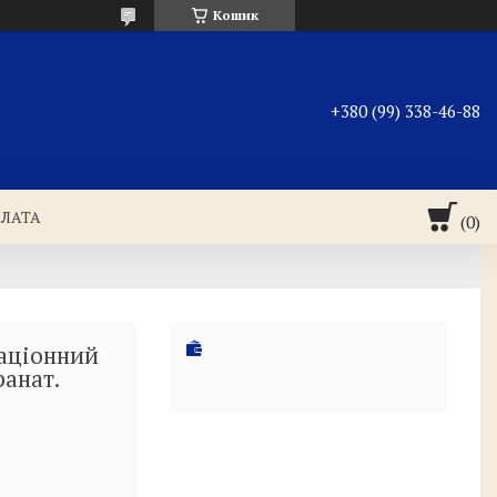
Кошик
+380 (99) 338-46-88
ПЛАТА
аціонний
ранат.