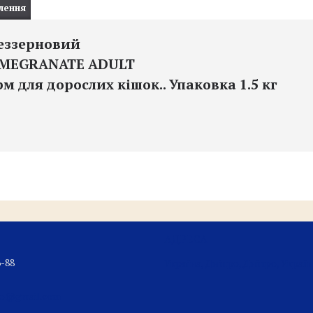
лення
еззерновий
OMEGRANATE ADULT
 для дорослих кішок.. Упаковка 1.5 кг
6-88
Україна, Дніпро, Дніпро, Україн
oo@gmail.com