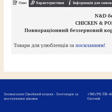
Опис
Характеристики
Інформація для замов
N&D б
CHICKEN & P
Повнораціонний беззерновий корм
Товари для улюбленців за
посиланням!
Зоомагазин Сімейний кошик - Зоотовари за
+380 (99) 338-4
доступними цінами
Євгеній
familybasketz