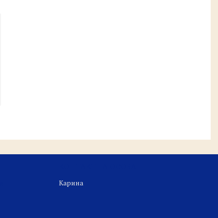
Карина
а