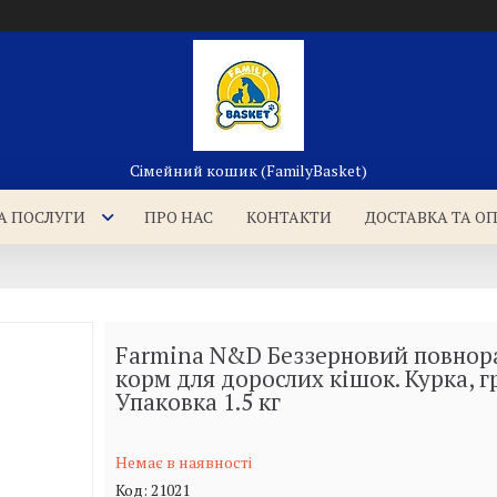
Сімейний кошик (FamilyBasket)
А ПОСЛУГИ
ПРО НАС
КОНТАКТИ
ДОСТАВКА ТА О
Farmina N&D Беззерновий повнор
корм для дорослих кішок. Курка, г
Упаковка 1.5 кг
Немає в наявності
Код:
21021