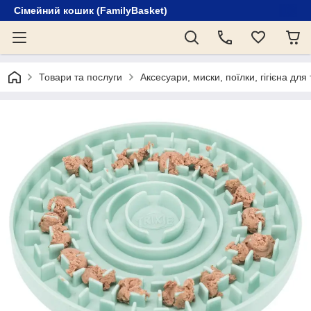
Сімейний кошик (FamilyBasket)
Товари та послуги
Аксесуари, миски, поїлки, гігієна для