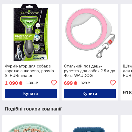
Фурмінатор для собак з
Стильний повідець-
Щітк
короткою шерстю, розмір
рулетка для собак 2.9м до
для 
S, FURminator
40 кг WAUDOG
FUR
1 090
699
₴
₴
1 301 ₴
829 ₴
918
Купити
Купити
Подібні товари компанії