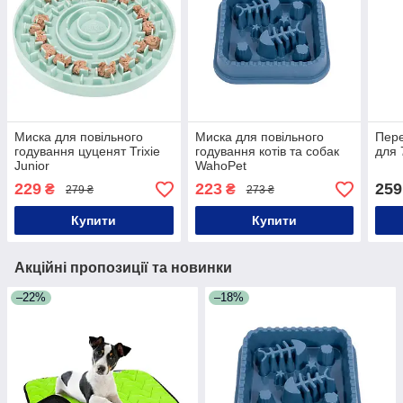
Миска для повільного
Миска для повільного
Пере
годування цуценят Trixie
годування котів та собак
для
Junior
WahoPet
229
223
259
₴
₴
279 ₴
273 ₴
Купити
Купити
Акційні пропозиції та новинки
–22%
–18%