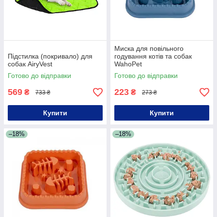
Миска для повільного
Підстилка (покривало) для
годування котів та собак
собак AiryVest
WahoPet
Готово до відправки
Готово до відправки
569
223
₴
₴
733 ₴
273 ₴
Купити
Купити
–18%
–18%