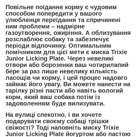
Повільне поїдання корму є чудовим
способом попередити у вашого
улюбленця переїдання та спричинені
ним проблеми – надмірне
газоутворення, ожиріння. А облизування
розслаблює собаку та забезпечує
періоди відпочинку. Оптимальним
помічником для цієї мети є миска
Trixie
Junior
Licking Plate. Через невеликі
отвори або борозенки ваш чотирилапий
бере за раз лише невелику кількість
ласощів чи корму, і цей процес надовго
займає його увагу. Ви можете нанести на
тарілку різні пасти або навіть вологий
корм, який ваш собака потім із
задоволенням буде вилизувати.
На вулиці спекотно, і ви хочете
подарувати своєму собаці трішки
свіжості? Тоді наповніть миску Trixie
Junior Licking Plate йогуртом або пастою