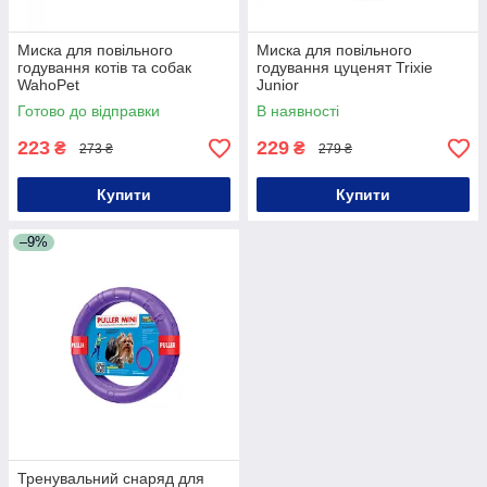
Миска для повільного
Миска для повільного
годування котів та собак
годування цуценят Trixie
WahoPet
Junior
Готово до відправки
В наявності
223
229
₴
₴
273 ₴
279 ₴
Купити
Купити
–9%
Тренувальний снаряд для