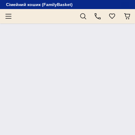
Сімейний кошик (FamilyBasket)